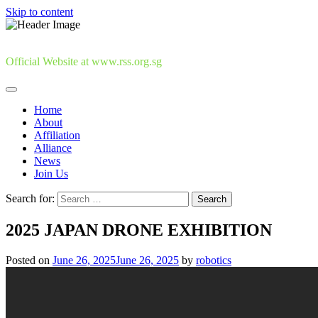
Skip to content
Official Website at www.rss.org.sg
Home
About
Affiliation
Alliance
News
Join Us
Search for:
2025 JAPAN DRONE EXHIBITION
Posted on
June 26, 2025
June 26, 2025
by
robotics