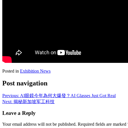
Posted in
Exhibition News
Post navigation
Previous:
AI眼鏡今年為何大爆發？AI Glasses Just Got Real
Next:
揭秘新加坡军工科技
Leave a Reply
Your email address will not be published.
Required fields are marked